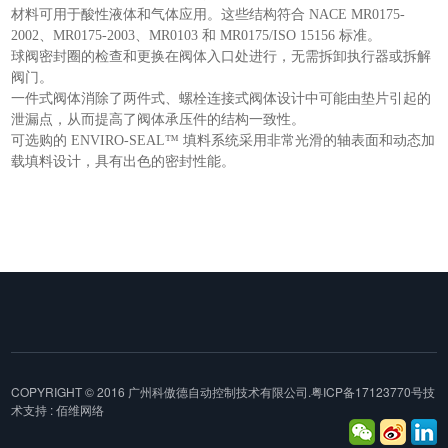
材料可用于酸性液体和气体应用。这些结构符合 NACE MR0175-
2002、MR0175-2003、MR0103 和 MR0175/ISO 15156 标准。
球阀密封圈的检查和更换在阀体入口处进行，无需拆卸执行器或拆解
阀门。
一件式阀体消除了两件式、螺栓连接式阀体设计中可能由垫片引起的
泄漏点，从而提高了阀体承压件的结构一致性。
可选购的 ENVIRO-SEAL™ 填料系统采用非常光滑的轴表面和动态加
载填料设计，具有出色的密封性能。
COPYRIGHT © 2016 广州科傲德自动控制技术有限公司.
粤ICP备17123770号
技
术支持 : 佰维网络