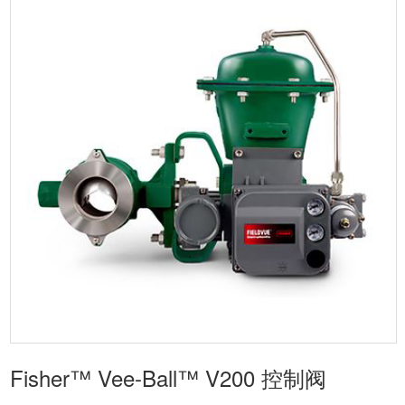
Fisher™ Vee-Ball™ V200 控制阀